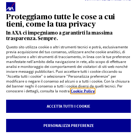
Proteggiamo tutte le cose a cui
*
agenziaentrate.gov
tieni, come la tua privacy
La quotazione è indicativa e non vincolante, non costituisce né
In AXA ci impegniamo a garantirti la massima
sostituisce un preventivo e/o una proposta contrattuale in quanto
trasparenza. Sempre.
mancante di alcuni elementi necessari all'assunzione del rischio
Questo sito utilizza cookie o altri strumenti tecnici e potrà, esclusivamente
assicurativo. Per avere maggiori informazioni e un preventivo su misura
previa acquisizione del tuo consenso, utilizzare anche cookie analitici, di
rivolgiti ad un'agenzia AXA o una Filiale di Banca Monte dei Paschi di
profilazione o altri strumenti di tracciamento, in linea con le tue preferenze
Siena
manifestate nell’ambito della navigazione in rete, allo scopo di effettuare
analisi e monitoraggio dei comportamenti dei visitatori di siti web nonché
inviare messaggi pubblicitari. Puoi accettare tutti i cookie cliccando su
Prima della sottoscrizione leggere il set informativo disponibile su
"Accetta tutti i cookie" o selezionare "Personalizza preferenze" per
axa.it
e
axa-mps.it
.
modificare o negare il consenso ad alcuni o a tutti i cookie. Con la chiusura
del banner neghi il consenso a tutti i cookie diversi da quelli tecnici. Per
conoscere i dettagli, consulta la nostra
Cookie Policy
.
ACCETTA TUTTI I COOKIE
Privacy
AXA
-
AXA MPS
|
Cookie Policy
|
Rivedi le tue scelte sui Cookie
|
Dichiarazione di accessibilità
AXA Assicurazioni S.p.A. - Partita IVA 00902170018
PERSONALIZZA PREFERENZE