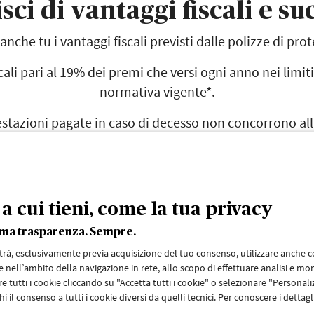
sci di vantaggi fiscali e su
anche tu i vantaggi fiscali previsti dalle polizze di pro
cali pari al 19% dei premi che versi ogni anno nei limiti
normativa vigente*.
restazioni pagate in caso di decesso non concorrono a
 ereditario, quindi non sono soggette ad imposta di su
a cui tieni, come la tua privacy
sima trasparenza. Sempre.
uisce né sostituisce un preventivo e/o una proposta contrattuale in quanto 
n preventivo su misura rivolgiti ad un'agenzia AXA o una Filiale di Banca Mon
otrà, esclusivamente previa acquisizione del tuo consenso, utilizzare anche coo
 nell’ambito della navigazione in rete, allo scopo di effettuare analisi e mon
ponibile su
axa.it
e
axa-mps.it
.
e tutti i cookie cliccando su "Accetta tutti i cookie" o selezionare "Persona
i il consenso a tutti i cookie diversi da quelli tecnici. Per conoscere i dettag