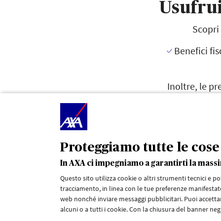
Usufrui
Scopri 
Benefici fis
Inoltre, le p
dell’asse
Proteggiamo tutte le cose 
*
agenziaentrate.gov
In AXA ci impegniamo a garantirti la mas
La quotazione è indicativa e non vincolante, non costit
rischio assicurativo. Per avere maggiori informazioni e u
Questo sito utilizza cookie o altri strumenti tecnici e p
tracciamento, in linea con le tue preferenze manifestate
Prima della sottoscrizione leggere il set informativo dis
web nonché inviare messaggi pubblicitari. Puoi accettar
alcuni o a tutti i cookie. Con la chiusura del banner negh