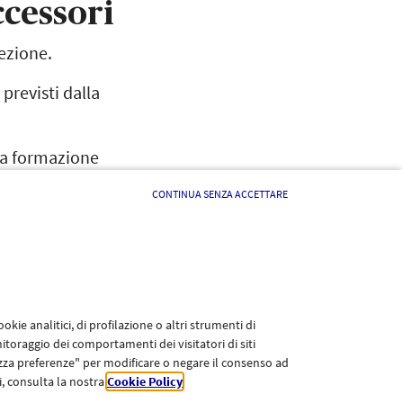
ccessori
tezione.
 previsti dalla
lla formazione
ccessione.
CONTINUA SENZA ACCETTARE
mancante di alcuni elementi necessari all'assunzione del
te dei Paschi di Siena
kie analitici, di profilazione o altri strumenti di
itoraggio dei comportamenti dei visitatori di siti
lizza preferenze" per modificare o negare il consenso ad
li, consulta la nostra
Cookie Policy
.