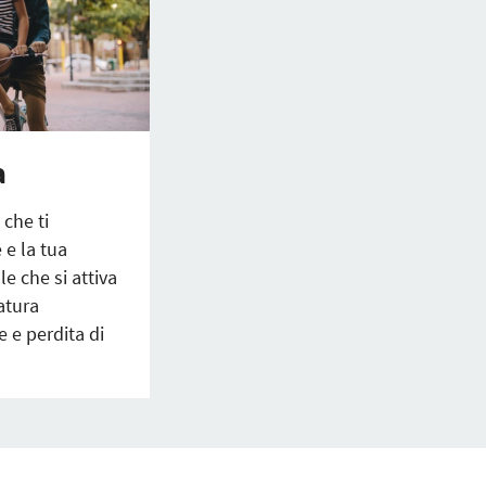
a
 che ti
 e la tua
le che si attiva
atura
 e perdita di