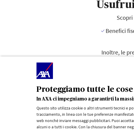
Usufrui
Scopri 
Benefici fis
Inoltre, le p
dell’asse
Proteggiamo tutte le cose 
*
agenziaentrate.gov
In AXA ci impegniamo a garantirti la mas
La quotazione è indicativa e non vincolante, non costit
rischio assicurativo. Per avere maggiori informazioni e u
Questo sito utilizza cookie o altri strumenti tecnici e p
tracciamento, in linea con le tue preferenze manifestate
Prima della sottoscrizione leggere il set informativo dis
web nonché inviare messaggi pubblicitari. Puoi accettar
alcuni o a tutti i cookie. Con la chiusura del banner negh