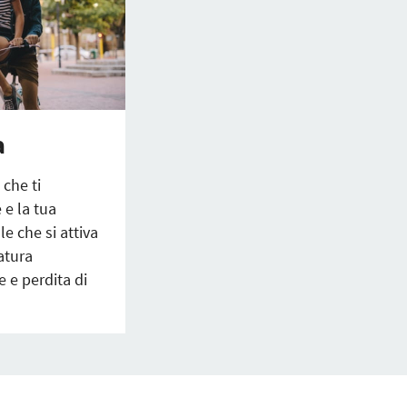
a
 che ti
 e la tua
le che si attiva
atura
 e perdita di