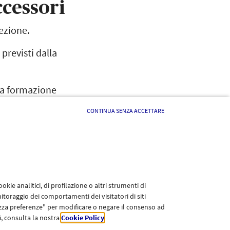
ccessori
tezione.
 previsti dalla
lla formazione
ccessione.
CONTINUA SENZA ACCETTARE
mancante di alcuni elementi necessari all'assunzione del
te dei Paschi di Siena
kie analitici, di profilazione o altri strumenti di
itoraggio dei comportamenti dei visitatori di siti
lizza preferenze" per modificare o negare il consenso ad
li, consulta la nostra
Cookie Policy
.