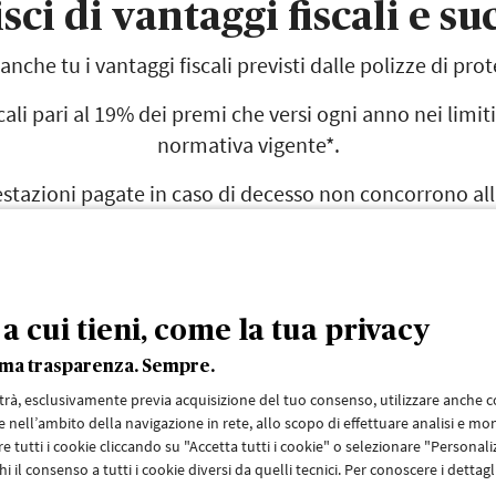
sci di vantaggi fiscali e su
anche tu i vantaggi fiscali previsti dalle polizze di pro
cali pari al 19% dei premi che versi ogni anno nei limiti
normativa vigente*.
restazioni pagate in caso di decesso non concorrono a
 ereditario, quindi non sono soggette ad imposta di su
a cui tieni, come la tua privacy
sima trasparenza. Sempre.
uisce né sostituisce un preventivo e/o una proposta contrattuale in quanto 
n preventivo su misura rivolgiti ad un'agenzia AXA o una Filiale di Banca Mon
otrà, esclusivamente previa acquisizione del tuo consenso, utilizzare anche coo
 nell’ambito della navigazione in rete, allo scopo di effettuare analisi e mon
ponibile su
axa.it
e
axa-mps.it
.
e tutti i cookie cliccando su "Accetta tutti i cookie" o selezionare "Persona
i il consenso a tutti i cookie diversi da quelli tecnici. Per conoscere i dettag