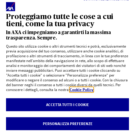
Proteggiamo tutte le cose a cui
*
agenziaentrate.gov
tieni, come la tua privacy
La quotazione è indicativa e non vincolante, non costituisce né
In AXA ci impegniamo a garantirti la massima
sostituisce un preventivo e/o una proposta contrattuale in quanto
trasparenza. Sempre.
mancante di alcuni elementi necessari all'assunzione del rischio
Questo sito utilizza cookie o altri strumenti tecnici e potrà, esclusivamente
assicurativo. Per avere maggiori informazioni e un preventivo su misura
previa acquisizione del tuo consenso, utilizzare anche cookie analitici, di
rivolgiti ad un'agenzia AXA o una Filiale di Banca Monte dei Paschi di
profilazione o altri strumenti di tracciamento, in linea con le tue preferenze
Siena
manifestate nell’ambito della navigazione in rete, allo scopo di effettuare
analisi e monitoraggio dei comportamenti dei visitatori di siti web nonché
inviare messaggi pubblicitari. Puoi accettare tutti i cookie cliccando su
Prima della sottoscrizione leggere il set informativo disponibile su
"Accetta tutti i cookie" o selezionare "Personalizza preferenze" per
axa.it
e
axa-mps.it
.
modificare o negare il consenso ad alcuni o a tutti i cookie. Con la chiusura
del banner neghi il consenso a tutti i cookie diversi da quelli tecnici. Per
conoscere i dettagli, consulta la nostra
Cookie Policy
.
ACCETTA TUTTI I COOKIE
Privacy
AXA
-
AXA MPS
|
Cookie Policy
|
Rivedi le tue scelte sui Cookie
|
Dichiarazione di accessibilità
AXA Assicurazioni S.p.A. - Partita IVA 00902170018
PERSONALIZZA PREFERENZE