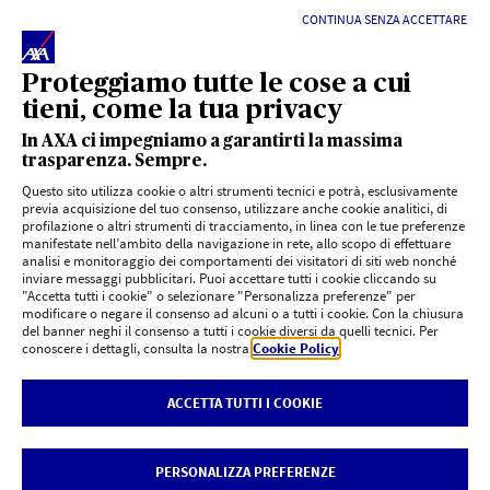
CONTINUA SENZA ACCETTARE
*
agenziaentrate.gov
Proteggiamo tutte le cose a cui
La quotazione è indicativa e non vincolante, non costituisce né
tieni, come la tua privacy
sostituisce un preventivo e/o una proposta contrattuale in quanto
In AXA ci impegniamo a garantirti la massima
mancante di alcuni elementi necessari all'assunzione del rischio
trasparenza. Sempre.
assicurativo. Per avere maggiori informazioni e un preventivo su misura
Questo sito utilizza cookie o altri strumenti tecnici e potrà, esclusivamente
rivolgiti ad un'agenzia AXA o una Filiale di Banca Monte dei Paschi di
previa acquisizione del tuo consenso, utilizzare anche cookie analitici, di
Siena
profilazione o altri strumenti di tracciamento, in linea con le tue preferenze
manifestate nell’ambito della navigazione in rete, allo scopo di effettuare
Prima della sottoscrizione leggere il set informativo disponibile su
analisi e monitoraggio dei comportamenti dei visitatori di siti web nonché
inviare messaggi pubblicitari. Puoi accettare tutti i cookie cliccando su
axa.it
e
axa-mps.it
.
"Accetta tutti i cookie" o selezionare "Personalizza preferenze" per
modificare o negare il consenso ad alcuni o a tutti i cookie. Con la chiusura
del banner neghi il consenso a tutti i cookie diversi da quelli tecnici. Per
conoscere i dettagli, consulta la nostra
Cookie Policy
.
Privacy
AXA
-
AXA MPS
|
Cookie Policy
|
Rivedi le tue scelte sui Cookie
|
ACCETTA TUTTI I COOKIE
Dichiarazione di accessibilità
AXA Assicurazioni S.p.A. - Partita IVA 00902170018 | AXA MPS -
Assicurazioni Vita S.p.A. - Partita IVA 00959221003
PERSONALIZZA PREFERENZE